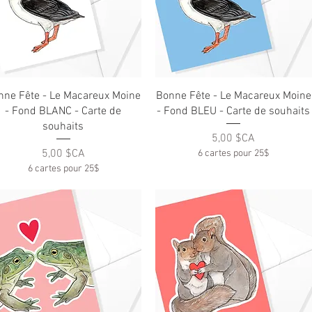
Aperçu rapide
Aperçu rapide
nne Fête - Le Macareux Moine
Bonne Fête - Le Macareux Moine
- Fond BLANC - Carte de
- Fond BLEU - Carte de souhaits
souhaits
Prix
5,00 $CA
Prix
5,00 $CA
6 cartes pour 25$
6 cartes pour 25$