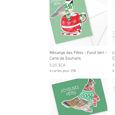
Aperçu rapide
Mésange des Fêtes - Fond Vert -
L
Carte de Souhaits
C
Prix
P
5,00 $CA
5
6 cartes pour 25$
6