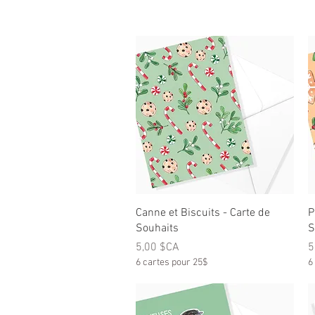
Aperçu rapide
Canne et Biscuits - Carte de
P
Souhaits
S
Prix
P
5,00 $CA
5
6 cartes pour 25$
6