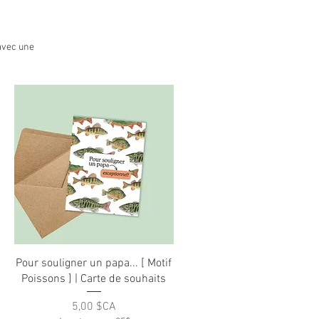
avec une
Aperçu rapide
Pour souligner un papa... [ Motif
Poissons ] | Carte de souhaits
Prix
5,00 $CA