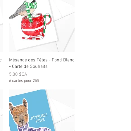
Aperçu rapide
c
Mésange des Fêtes - Fond Blanc
- Carte de Souhaits
Prix
5,00 $CA
6 cartes pour 25$