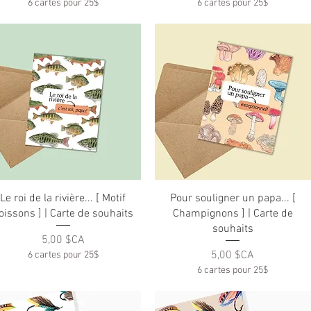
6 cartes pour 25$
6 cartes pour 25$
Aperçu rapide
Aperçu rapide
Le roi de la rivière... [ Motif
Pour souligner un papa... [
oissons ] | Carte de souhaits
Champignons ] | Carte de
souhaits
Prix
5,00 $CA
Prix
5,00 $CA
6 cartes pour 25$
6 cartes pour 25$