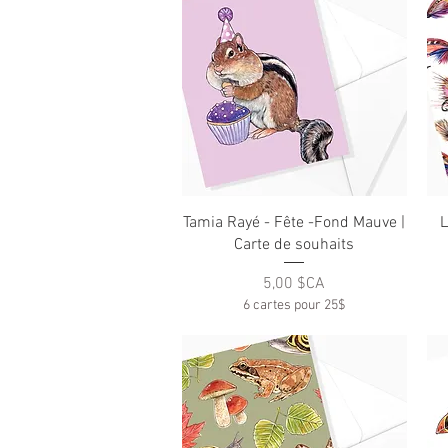
Aperçu rapide
Tamia Rayé - Fête -Fond Mauve |
L
Carte de souhaits
Prix
5,00 $CA
6 cartes pour 25$