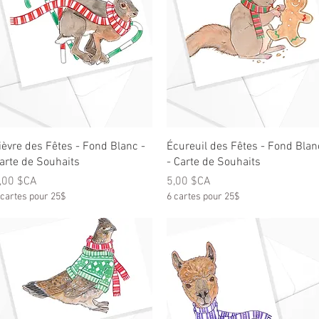
Aperçu rapide
Aperçu rapide
ièvre des Fêtes - Fond Blanc -
Écureuil des Fêtes - Fond Blan
arte de Souhaits
- Carte de Souhaits
rix
Prix
,00 $CA
5,00 $CA
 cartes pour 25$
6 cartes pour 25$