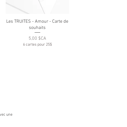
Aperçu rapide
Les TRUITES - Amour - Carte de
souhaits
Prix
5,00 $CA
6 cartes pour 25$
avec une