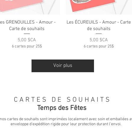
Aperçu rapide
Aperçu rapide
Les GRENOUILLES - Amour -
Les ÉCUREUILS - Amour - Carte
Carte de souhaits
de souhaits
Prix
Prix
5,00 $CA
5,00 $CA
6 cartes pour 25$
6 cartes pour 25$
Voir plus
C A R T E S D E S O U H A I T S
Temps des Fêtes
nos cartes de souhaits sont imprimées localement avec soin et emballées 
enveloppe d'expédition rigide pour leur protection durant l'envoi.