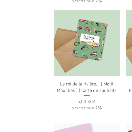
6 cartes pour 25$
Aperçu rapide
Le roi de la rivière... [ Motif
Mouches ] | Carte de souhaits
P
Prix
5,00 $CA
6 cartes pour 25$