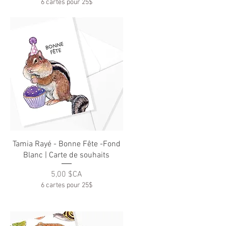
6 cartes pour 25$
Aperçu rapide
Tamia Rayé - Bonne Fête -Fond
Blanc | Carte de souhaits
Prix
5,00 $CA
6 cartes pour 25$