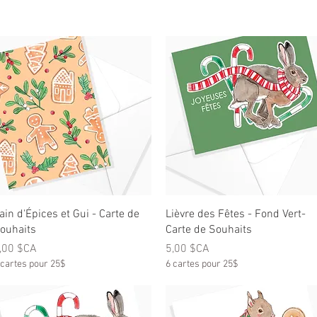
Aperçu rapide
Aperçu rapide
ain d'Épices et Gui - Carte de
Lièvre des Fêtes - Fond Vert-
ouhaits
Carte de Souhaits
rix
Prix
,00 $CA
5,00 $CA
 cartes pour 25$
6 cartes pour 25$