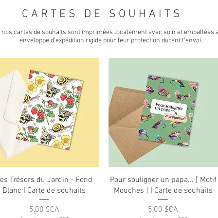
C A R T E S D E S O U H A I T S
 nos cartes de souhaits sont imprimées localement avec soin et emballées 
enveloppe d'expédition rigide pour leur protection durant l'envoi.
Aperçu rapide
Aperçu rapide
es Trésors du Jardin - Fond
Pour souligner un papa... [ Motif
Blanc | Carte de souhaits
Mouches ] | Carte de souhaits
Prix
Prix
5,00 $CA
5,00 $CA