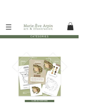
Canada - Livraison GRATUITE dès 75$ d'achat avant taxes!
C A T É G O R I E S
CLUBS DE PAPETERIE