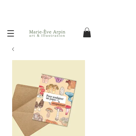
Canada - Livraison GRATUITE dès 75$ d'achat avant taxes!