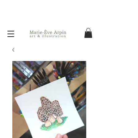
Canada - Livraison GRATUITE dès 75$ d'achat avant taxes!