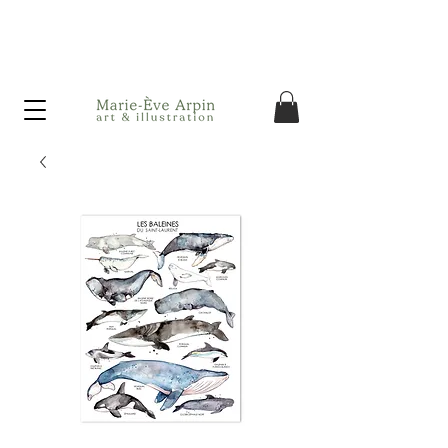
Canada - Livraison GRATUITE dès 75$ d'achat avant taxes!