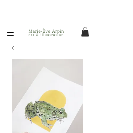
Canada - Livraison GRATUITE dès 75$ d'achat avant taxes!