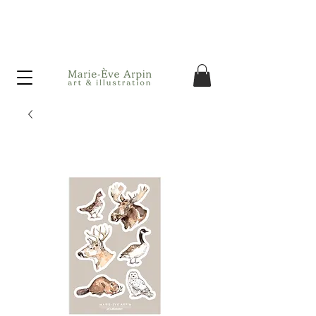
Canada - Livraison GRATUITE dès 75$ d'achat avant taxes!