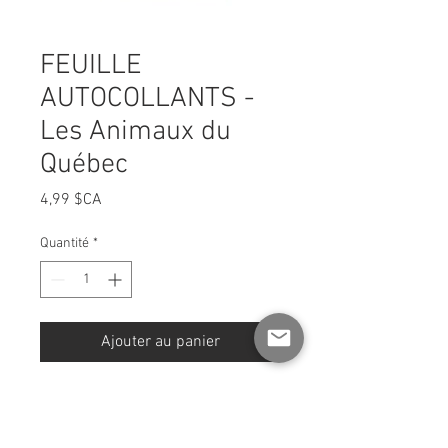
FEUILLE
AUTOCOLLANTS -
Les Animaux du
Québec
Prix
4,99 $CA
Quantité
*
Ajouter au panier
Feuille [ format 4 x 6 POUCES ]
d'autocollants
Entièrement illustrés et