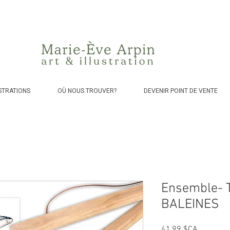
Canada - Livraison GRATUITE dès 75$ d'achat avant taxes!
STRATIONS
OÙ NOUS TROUVER?
DEVENIR POINT DE VENTE
Ensemble- 
BALEINES
Prix
41,99 $CA