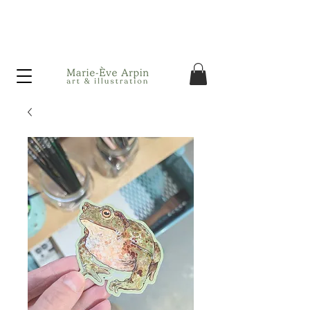
Canada - Livraison GRATUITE dès 75$ d'achat avant taxes!