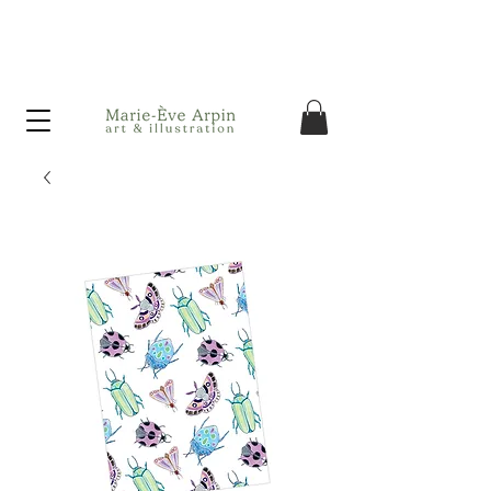
Canada - Livraison GRATUITE dès 75$ d'achat avant taxes!