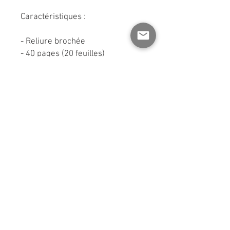
Caractéristiques :
- Reliure brochée
- 40 pages (20 feuilles)
- 6 x 8,5 pouces
- Imprimé et assemblé au
Québec (Trois-Rivières)
- pages intérieures faites de
papier québécois entièrement
recyclé | ENVIRO 100 |
Le petit compagnon idéal à
garder à porter de mains pour
noter tout ce que vous désirez!
CENTRE D'AIDE
RÉSEAUX SOCIAUX
Politique de livraison