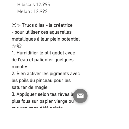
Hibiscus 12.99$
Melon : 12.99$
😍✨
Trucs d’Isa - la créatrice
- pour utiliser ces aquarelles
métalliques à leur plein potentiel
:
✨😍
1. Humidifier le ptit godet avec
de l’eau et patienter quelques
minutes
2. Bien activer les pigments avec
les poils du pinceau pour les
saturer de magie
3. Appliquer selon tes rêves les
plus fous sur papier vierge ou
sur une zone déjà peinte.
Amuse-toi à découvrir une
nouvelle facette de l’aquarelle