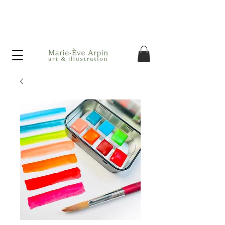
Canada - Livraison GRATUITE dès 75$ d'achat avant taxes!