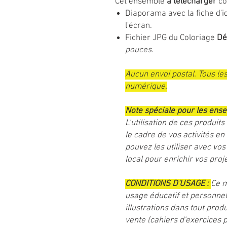
Cet ensemble
à télécharger
co
Diaporama avec la fiche d'id
l'écran.
Fichier JPG du Coloriage
Dé
pouces.
Aucun envoi postal. Tous le
numérique.
Note spéciale pour les ense
L’utilisation de ces produi
le cadre de vos activités en
pouvez les utiliser avec vos
local pour enrichir vos pro
CONDITIONS D'USAGE :
Ce m
usage éducatif et personnel
illustrations dans tout prod
vente (cahiers d'exercices