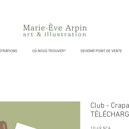
Canada - Livraison GRATUITE dès 75$ d'achat avant taxes!
STRATIONS
OÙ NOUS TROUVER?
DEVENIR POINT DE VENTE
Club - Crap
TÉLÉCHARG
Prix
10,49 $CA