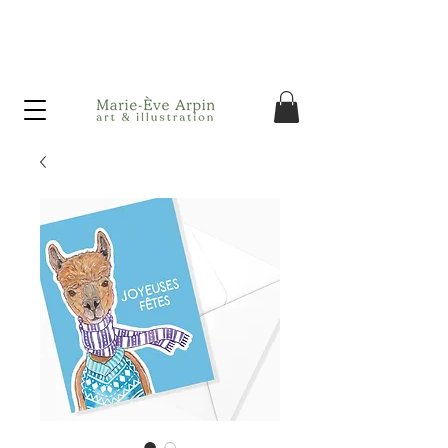
Canada - Livraison GRATUITE dès 75$ d'achat avant taxes!