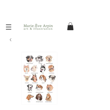
Canada - Livraison GRATUITE dès 75$ d'achat avant taxes!