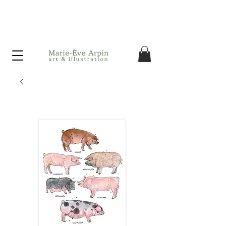
Canada - Livraison GRATUITE dès 75$ d'achat avant taxes!